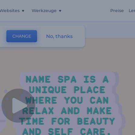
Websites
Werkzeuge
Preise
Le
 Promo
No, thanks
CHANGE