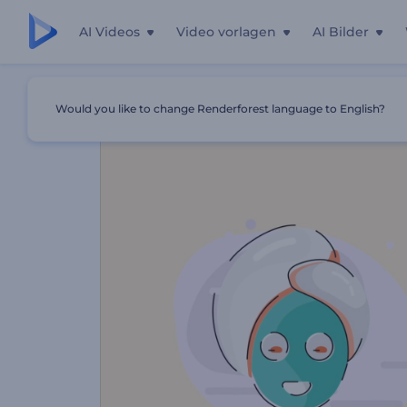
AI Videos
Video vorlagen
AI Bilder
Startseite
Vorlagen
Gesundheit Und Wellnesszentrum
Would you like to change Renderforest language to English?