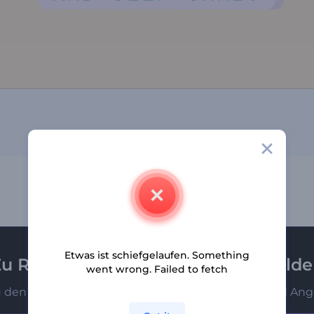
Etwas ist schiefgelaufen. Something
u Renderforest-Newsletter anmeld
went wrong. Failed to fetch
u den Ersten, die unsere neuesten Nachrichten und Ang