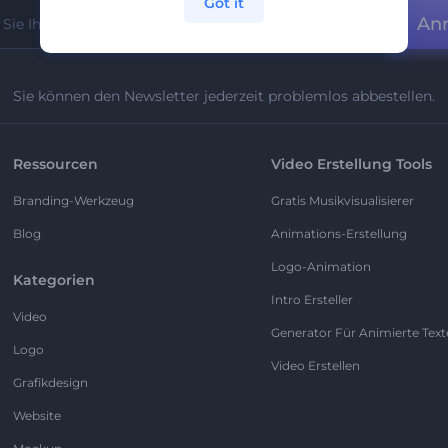
Got it
An
Sie können den Newsletter jederzeit problemlos abbestellen.
Ressourcen
Video Erstellung Tools
Branding-Werkzeug
Gratis Musikvisualisierer
Blog
Animations-Erstellung
Logo-Animation
Kategorien
Intro Ersteller
Video
Generator Für Animierte Text
Logo
Video Erstellen
Grafikdesign
Website