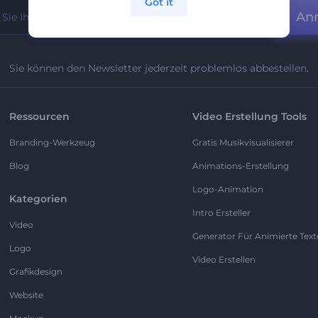
Got it
An
Sie können den Newsletter jederzeit problemlos abbestellen.
Ressourcen
Video Erstellung Tools
Branding-Werkzeug
Gratis Musikvisualisierer
Blog
Animations-Erstellung
Logo-Animation
Kategorien
Intro Ersteller
Video
Generator Für Animierte Text
Logo
Video Erstellen
Grafikdesign
Website