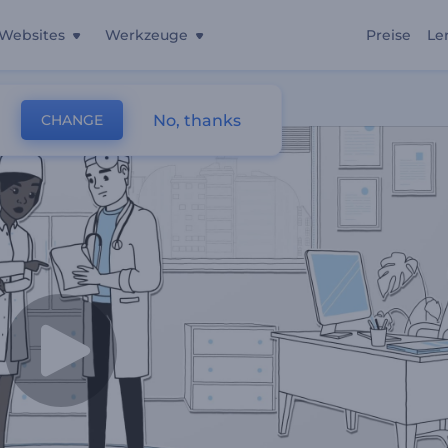
Websites
Werkzeuge
Preise
Le
ationen
No, thanks
CHANGE