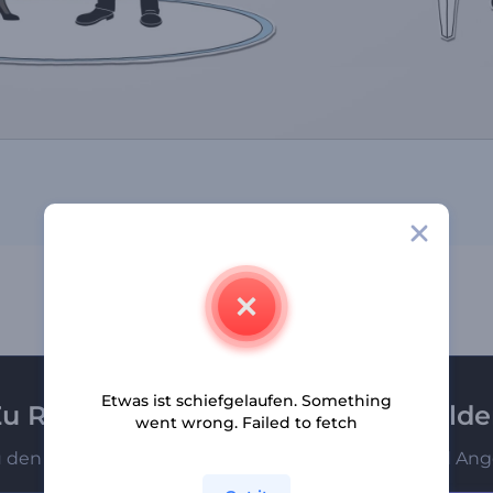
Etwas ist schiefgelaufen. Something
u Renderforest-Newsletter anmeld
went wrong. Failed to fetch
u den Ersten, die unsere neuesten Nachrichten und Ang