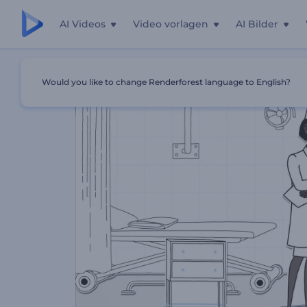
AI Videos
Video vorlagen
AI Bilder
Startseite
Vorlagen
Promotion Von Gesundheitsapplik
Would you like to change Renderforest language to English?