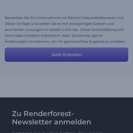
Bewerben Sie Ihr Unternehmen im Bereich Gesundheitswesen mit
dieser Vorlage und stellen Sie es mit einzigartigen Szenen und
animierten Lösungen im besten Licht dar. Diese Voreinstellung soll
Ihre Video-Kreation erleichtern. Aber Sie können gerne
Änderungen vornehmen, um Ihr gewünschtes Ergebnis zu erzielen;
ergänzen Sie es mit neuen Szenen oder entfernen Sie Szenen, die Sie
nicht benötigen. Laden Sie Ihre Medien hoch, geben Sie Ihren Text
Jetzt Erstellen
ein und genießen Sie :)
Zu Renderforest-
Newsletter anmelden