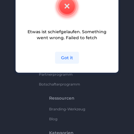
Kontakt
Karriere
Hilfe Und Support
Etwas ist schiefgelaufen. Something
Partnerprogramm
went wrong. Failed to fetch
Datenschutzrichtlinie
Bedingungen Und Konditionen
Got it
Sitemap
Partnerprogramm
Botschafterprogramm
Ressourcen
Branding-Werkzeug
Blog
Kategorien