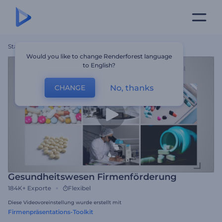
Startseite
Vorlagen
Gesundheitswesen Firmenförderung
Would you like to change Renderforest language
to English?
No, thanks
CHANGE
Gesundheitswesen Firmenförderung
184K+
Exporte
Flexibel
Diese Videovoreinstellung wurde erstellt mit
Firmenpräsentations-Toolkit