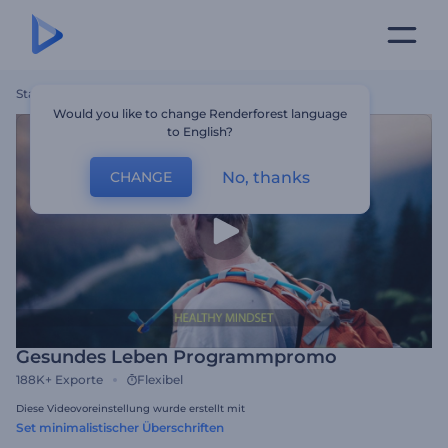
Startseite
Vorlagen
Gesundes Leben Programmpromo
Would you like to change Renderforest language
to English?
No, thanks
CHANGE
Gesundes Leben Programmpromo
188K+
Exporte
Flexibel
Diese Videovoreinstellung wurde erstellt mit
Set minimalistischer Überschriften