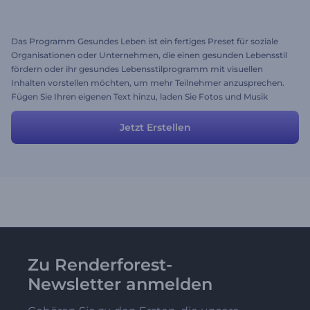
Das Programm Gesundes Leben ist ein fertiges Preset für soziale
Organisationen oder Unternehmen, die einen gesunden Lebensstil
fördern oder ihr gesundes Lebensstilprogramm mit visuellen
Inhalten vorstellen möchten, um mehr Teilnehmer anzusprechen.
Fügen Sie Ihren eigenen Text hinzu, laden Sie Fotos und Musik
hoch, ändern Sie den Stil. Sie können jederzeit Änderungen
vornehmen, um Ihr gewünschtes Ergebnis zu erzielen :)
Jetzt Erstellen
Zu Renderforest-
Newsletter anmelden