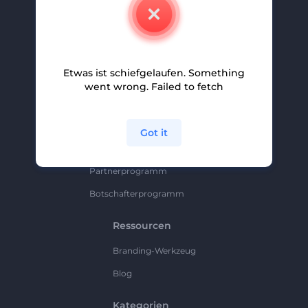
Kontakt
Karriere
Hilfe Und Support
Etwas ist schiefgelaufen. Something
Partnerprogramm
went wrong. Failed to fetch
Datenschutzrichtlinie
Bedingungen Und Konditionen
Got it
Sitemap
Partnerprogramm
Botschafterprogramm
Ressourcen
Branding-Werkzeug
Blog
Kategorien