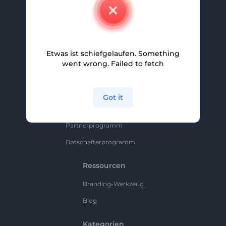
Kontakt
Karriere
Hilfe Und Support
Etwas ist schiefgelaufen. Something
Partnerprogramm
went wrong. Failed to fetch
Datenschutzrichtlinie
Bedingungen Und Konditionen
Got it
Sitemap
Partnerprogramm
Botschafterprogramm
Ressourcen
Branding-Werkzeug
Blog
Kategorien