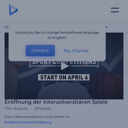
Startseite
Vorlagen
Eröffnung Der Interuniversitären Spiele
Would you like to change Renderforest language
to English?
No, thanks
CHANGE
Eröffnung der interuniversitären Spiele
72K+
Exporte
Flexibel
Diese Videovoreinstellung wurde erstellt mit
Konferenz Event Einleitung