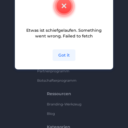
Kontakt
Karriere
Hilfe Und Support
Etwas ist schiefgelaufen. Something
Partnerprogramm
went wrong. Failed to fetch
Datenschutzrichtlinie
Bedingungen Und Konditionen
Got it
Sitemap
Partnerprogramm
Botschafterprogramm
Ressourcen
Branding-Werkzeug
Blog
Kategorien