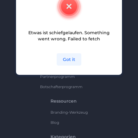
Kontakt
Karriere
Hilfe Und Support
Etwas ist schiefgelaufen. Something
Partnerprogramm
went wrong. Failed to fetch
Datenschutzrichtlinie
Bedingungen Und Konditionen
Got it
Sitemap
Partnerprogramm
Botschafterprogramm
Ressourcen
Branding-Werkzeug
Blog
Kategorien