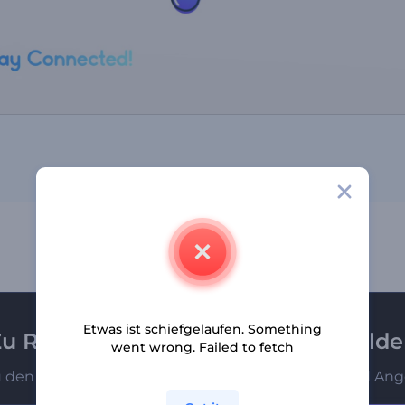
Etwas ist schiefgelaufen. Something
u Renderforest-Newsletter anmeld
went wrong. Failed to fetch
u den Ersten, die unsere neuesten Nachrichten und Ang