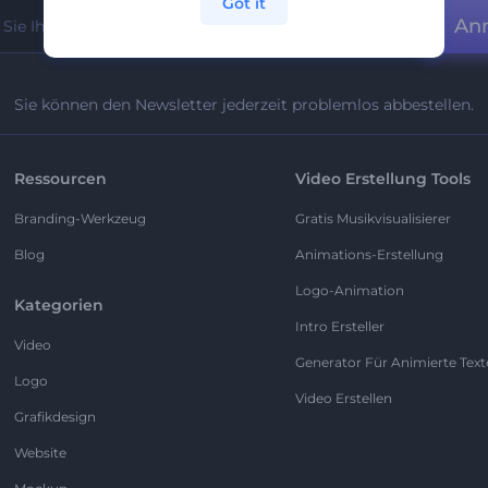
Got it
An
Sie können den Newsletter jederzeit problemlos abbestellen.
Ressourcen
Video Erstellung Tools
Branding-Werkzeug
Gratis Musikvisualisierer
Blog
Animations-Erstellung
Logo-Animation
Kategorien
Intro Ersteller
Video
Generator Für Animierte Text
Logo
Video Erstellen
Grafikdesign
Website