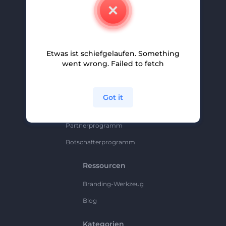
Kontakt
Karriere
Hilfe Und Support
Etwas ist schiefgelaufen. Something
Partnerprogramm
went wrong. Failed to fetch
Datenschutzrichtlinie
Bedingungen Und Konditionen
Got it
Sitemap
Partnerprogramm
Botschafterprogramm
Ressourcen
Branding-Werkzeug
Blog
Kategorien