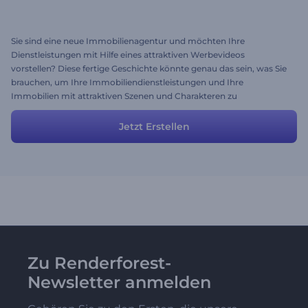
Sie sind eine neue Immobilienagentur und möchten Ihre
Dienstleistungen mit Hilfe eines attraktiven Werbevideos
vorstellen? Diese fertige Geschichte könnte genau das sein, was Sie
brauchen, um Ihre Immobiliendienstleistungen und Ihre
Immobilien mit attraktiven Szenen und Charakteren zu
präsentieren. Verschwenden Sie also keine Zeit, nutzen Sie diesen
effektiven Ansatz, um immer mehr Kunden zu gewinnen.
Jetzt Erstellen
Zu Renderforest-
Newsletter anmelden