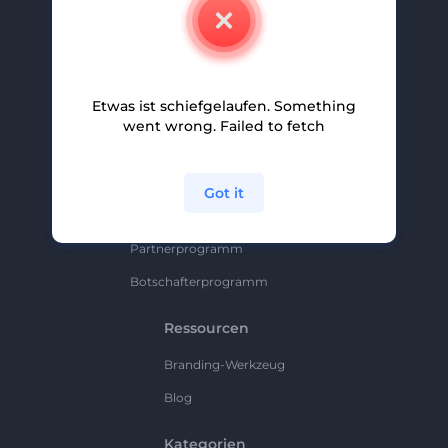
Kontakt
Karriere
Hilfe Und Support
Etwas ist schiefgelaufen. Something
Partnerprogramm
went wrong. Failed to fetch
Datenschutzrichtlinie
Bedingungen Und Konditionen
Got it
Sitemap
Partnerprogramm
Botschafterprogramm
Ressourcen
Branding-Werkzeug
Blog
Kategorien