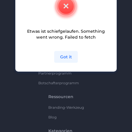
Kontakt
Karriere
Hilfe Und Support
Etwas ist schiefgelaufen. Something
Partnerprogramm
went wrong. Failed to fetch
Datenschutzrichtlinie
Bedingungen Und Konditionen
Got it
Sitemap
Partnerprogramm
Botschafterprogramm
Ressourcen
Branding-Werkzeug
Blog
Kategorien