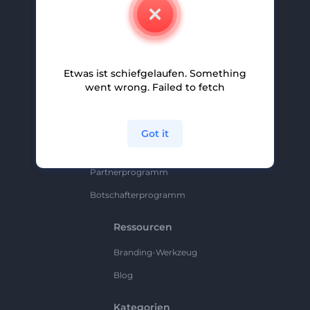
Kontakt
Karriere
Hilfe Und Support
Etwas ist schiefgelaufen. Something
Partnerprogramm
went wrong. Failed to fetch
Datenschutzrichtlinie
Bedingungen Und Konditionen
Got it
Sitemap
Partnerprogramm
Botschafterprogramm
Ressourcen
Branding-Werkzeug
Blog
Kategorien