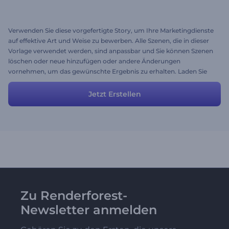
Verwenden Sie diese vorgefertigte Story, um Ihre Marketingdienste
auf effektive Art und Weise zu bewerben. Alle Szenen, die in dieser
Vorlage verwendet werden, sind anpassbar und Sie können Szenen
löschen oder neue hinzufügen oder andere Änderungen
vornehmen, um das gewünschte Ergebnis zu erhalten. Laden Sie
Ihre eigenen Bilder hoch, fügen Sie Texte hinzu und Ihr
hochwertiges Werbevideo wird Ihr Publikum verzaubern!
Jetzt Erstellen
Zu Renderforest-
Newsletter anmelden