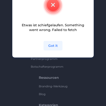
Kontakt
Karriere
Hilfe Und Support
Etwas ist schiefgelaufen. Something
Partnerprogramm
went wrong. Failed to fetch
Datenschutzrichtlinie
Bedingungen Und Konditionen
Got it
Sitemap
Partnerprogramm
Botschafterprogramm
Ressourcen
Branding-Werkzeug
Blog
Kategorien