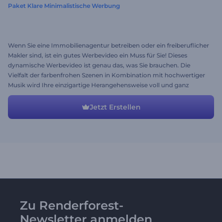
Paket Klare Minimalistische Werbung
Wenn Sie eine Immobilienagentur betreiben oder ein freiberuflicher
Makler sind, ist ein gutes Werbevideo ein Muss für Sie! Dieses
dynamische Werbevideo ist genau das, was Sie brauchen. Die
Vielfalt der farbenfrohen Szenen in Kombination mit hochwertiger
Musik wird Ihre einzigartige Herangehensweise voll und ganz
demonstrieren. Erstellen Sie Ihr exklusives Video und gewinnen Sie
noch heute neue Kunden!
Jetzt Erstellen
Zu Renderforest-
Newsletter anmelden