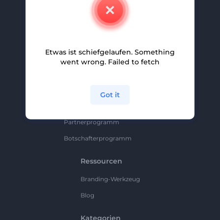
Kontakt
Karriere
Hilfe Und Support
Etwas ist schiefgelaufen. Something
Partnerprogramm
went wrong. Failed to fetch
Datenschutzrichtlinie
Bedingungen Und Konditionen
Got it
Sitemap
Partnerprogramm
Botschafterprogramm
Ressourcen
Branding-Werkzeug
Blog
Kategorien