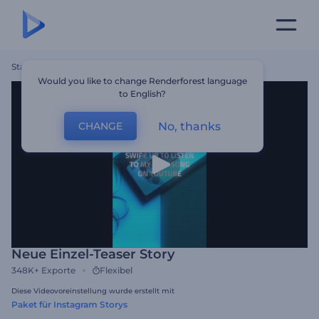
Startseite
Vorlagen
Neue Einzel-Teaser Story
Would you like to change Renderforest language
to English?
No, thanks
CHANGE
Neue Einzel-Teaser Story
348K+
Exporte
Flexibel
Diese Videovoreinstellung wurde erstellt mit
Paket für Instagram Storys