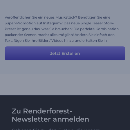
Veröffentlichen Sie ein neues Musikstück? Benötigen Sie eine
Super-Promotion auf Instagram? Das neue Single Teaser Story-
Preset ist genau das, was Sie brauchen! Die perfekte Kombination
packender Szenen macht alles möglich! Ändern Sie einfach den
Text, fügen Sie Ihre Bilder / Videos hinzu und erhalten Sie in
wenigen Minuten eine hochwertige Instagram-Story. Probieren Sie
es gleich aus und genießen Sie den Ruhm!
Jetzt Erstellen
Zu Renderforest-
Newsletter anmelden