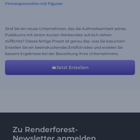
Firmenpromotion mit Figuren
Sind Sie ein neues Unternehmen, das die Aufmerksamkeit seines
Publikums mit einem kurzen Werbevideo auf sich ziehen
mÃ¶chte? Dieses fertige Preset ist genau das, was Sie brauchen!
Erstellen Sie ein beeindruckendes ErklÃ¤rvideo und erzielen Sie
bessere Ergebnisse bei der Bewerbung Ihres Unternehmens.
Ã„ndern Sie einfach die Texte, laden Sie Ihre Medien hoch und
bringen Sie Ihr Publikum dazu, sich in Ihr Produkt zu verlieben.
Jetzt Erstellen
Zu Renderforest-
Newsletter anmelden