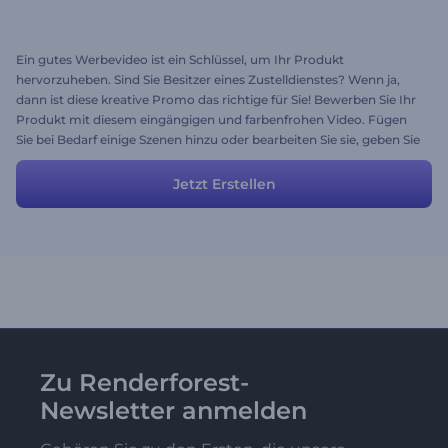
Ein gutes Werbevideo ist ein Schlüssel, um Ihr Produkt
hervorzuheben. Sind Sie Besitzer eines Zustelldienstes? Wenn ja,
dann ist diese kreative Promo das richtige für Sie! Bewerben Sie Ihr
Produkt mit diesem eingängigen und farbenfrohen Video. Fügen
Sie bei Bedarf einige Szenen hinzu oder bearbeiten Sie sie, geben Sie
Ihre persönlichen Daten ein und entwickeln Sie Ihr Unternehmen
durch Kreativität. Gerne können Sie auch die gewünschte Musik
Jetzt Erstellen
wählen. Die Szenenvielfalt macht alles möglich!
Zu Renderforest-
Newsletter anmelden