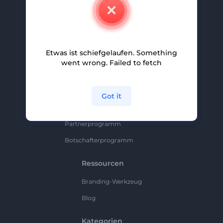
Kontakt
Karriere
Hilfe Und Support
Etwas ist schiefgelaufen. Something
Partnerprogramm
went wrong. Failed to fetch
Datenschutzrichtlinie
Bedingungen Und Konditionen
Got it
Sitemap
Partnerprogramm
Botschafterprogramm
Ressourcen
Branding-Werkzeug
Blog
Kategorien