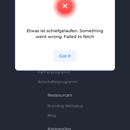
Kontakt
Karriere
Hilfe Und Support
Etwas ist schiefgelaufen. Something
Partnerprogramm
went wrong. Failed to fetch
Datenschutzrichtlinie
Bedingungen Und Konditionen
Got it
Sitemap
Partnerprogramm
Botschafterprogramm
Ressourcen
Branding-Werkzeug
Blog
Kategorien