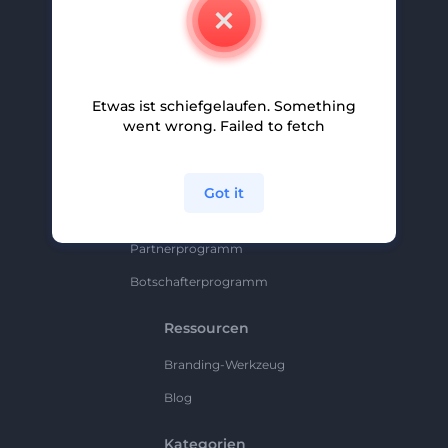
Kontakt
Karriere
Hilfe Und Support
Etwas ist schiefgelaufen. Something
Partnerprogramm
went wrong. Failed to fetch
Datenschutzrichtlinie
Bedingungen Und Konditionen
Got it
Sitemap
Partnerprogramm
Botschafterprogramm
Ressourcen
Branding-Werkzeug
Blog
Kategorien