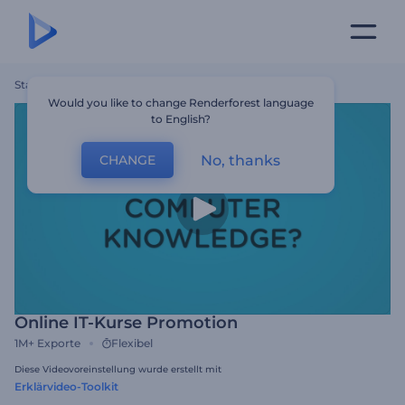
Startseite
Vorlagen
Online IT-Kurse Promotion
Would you like to change Renderforest language
to English?
No, thanks
CHANGE
Online IT-Kurse Promotion
1M+
Exporte
Flexibel
Diese Videovoreinstellung wurde erstellt mit
Erklärvideo-Toolkit