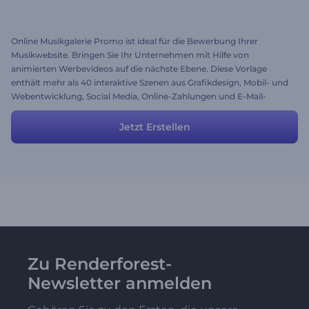
Online Musikgalerie Promo ist ideal für die Bewerbung Ihrer
Musikwebsite. Bringen Sie Ihr Unternehmen mit Hilfe von
animierten Werbevideos auf die nächste Ebene. Diese Vorlage
enthält mehr als 40 interaktive Szenen aus Grafikdesign, Mobil- und
Webentwicklung, Social Media, Online-Zahlungen und E-Mail-
Marketing, Video, Bildinhabern und vielem mehr! Fügen Sie weitere
Szenen hinzu oder löschen Sie diejenigen, die Sie nicht benötigen,
Jetzt Erstellen
um das gewünschte Ergebnis zu erzielen.
Zu Renderforest-
Newsletter anmelden