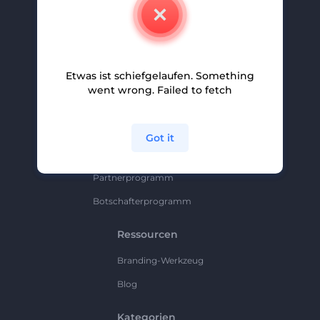
Kontakt
Karriere
Hilfe Und Support
Etwas ist schiefgelaufen. Something
Partnerprogramm
went wrong. Failed to fetch
Datenschutzrichtlinie
Bedingungen Und Konditionen
Got it
Sitemap
Partnerprogramm
Botschafterprogramm
Ressourcen
Branding-Werkzeug
Blog
Kategorien