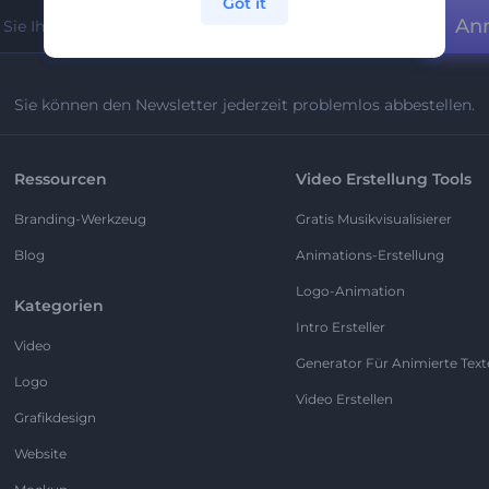
Got it
An
Sie können den Newsletter jederzeit problemlos abbestellen.
Ressourcen
Video Erstellung Tools
Branding-Werkzeug
Gratis Musikvisualisierer
Blog
Animations-Erstellung
Logo-Animation
Kategorien
Intro Ersteller
Video
Generator Für Animierte Text
Logo
Video Erstellen
Grafikdesign
Website