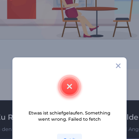
Etwas ist schiefgelaufen. Something
u Renderforest-Newsletter anmeld
went wrong. Failed to fetch
u den Ersten, die unsere neuesten Nachrichten und Ang