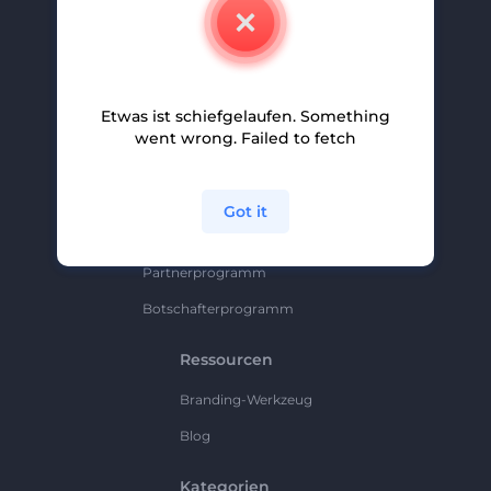
Kontakt
Karriere
Hilfe Und Support
Etwas ist schiefgelaufen. Something
Partnerprogramm
went wrong. Failed to fetch
Datenschutzrichtlinie
Bedingungen Und Konditionen
Got it
Sitemap
Partnerprogramm
Botschafterprogramm
Ressourcen
Branding-Werkzeug
Blog
Kategorien