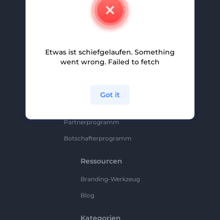
Kontakt
Karriere
Hilfe Und Support
Etwas ist schiefgelaufen. Something
Partnerprogramm
went wrong. Failed to fetch
Datenschutzrichtlinie
Bedingungen Und Konditionen
Got it
Sitemap
Partnerprogramm
Botschafterprogramm
Ressourcen
Branding-Werkzeug
Blog
Kategorien