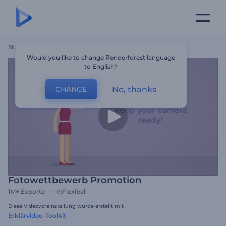
Startseite
Vorlagen
Fotowettbewerb Promotion
Would you like to change Renderforest language
to English?
No, thanks
CHANGE
Fotowettbewerb Promotion
1M+
Exporte
Flexibel
Diese Videovoreinstellung wurde erstellt mit
Erklärvideo-Toolkit