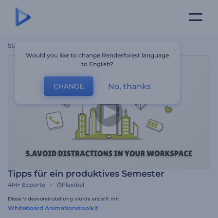
Startseite
Vorlagen
Tipps Für Ein Produktives Semester
Would you like to change Renderforest language
to English?
No, thanks
CHANGE
Tipps für ein produktives Semester
4M+
Exporte
Flexibel
Diese Videovoreinstellung wurde erstellt mit
Whiteboard Animationstoolkit