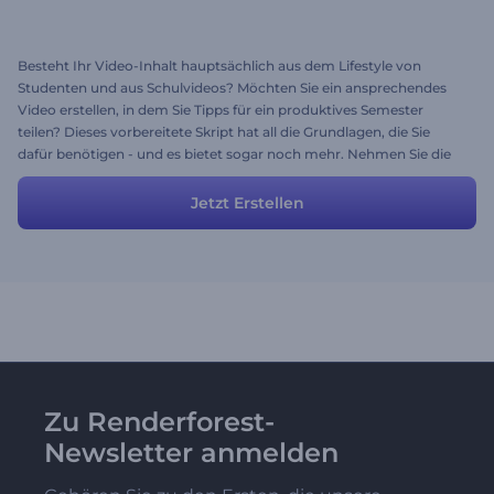
Besteht Ihr Video-Inhalt hauptsächlich aus dem Lifestyle von
Studenten und aus Schulvideos? Möchten Sie ein ansprechendes
Video erstellen, in dem Sie Tipps für ein produktives Semester
teilen? Dieses vorbereitete Skript hat all die Grundlagen, die Sie
dafür benötigen - und es bietet sogar noch mehr. Nehmen Sie die
Geschichte, die einen netten Inhalt und fesselndes Bildmaterial
enthält oder nutzen Sie dieses Skript als Kernstück und fügen Sie
Jetzt Erstellen
weitere Szenen und Ideen hinzu, um das Video noch
beeindruckender zu gestalten.
Zu Renderforest-
Newsletter anmelden