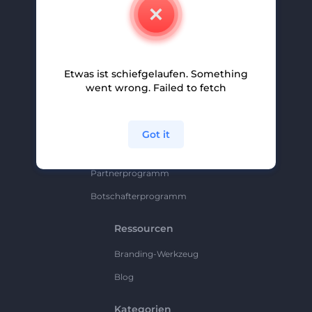
Kontakt
Karriere
Hilfe Und Support
Etwas ist schiefgelaufen. Something
Partnerprogramm
went wrong. Failed to fetch
Datenschutzrichtlinie
Bedingungen Und Konditionen
Got it
Sitemap
Partnerprogramm
Botschafterprogramm
Ressourcen
Branding-Werkzeug
Blog
Kategorien