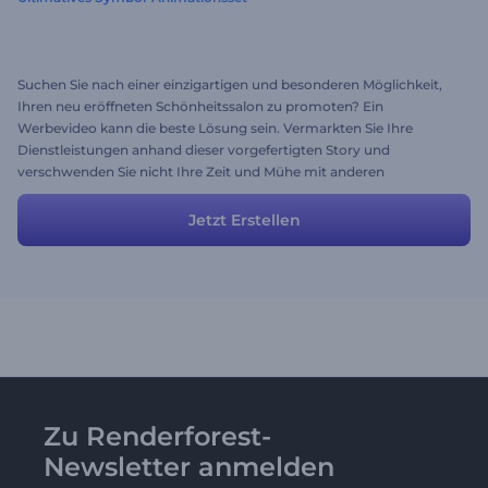
Suchen Sie nach einer einzigartigen und besonderen Möglichkeit,
Ihren neu eröffneten Schönheitssalon zu promoten? Ein
Werbevideo kann die beste Lösung sein. Vermarkten Sie Ihre
Dienstleistungen anhand dieser vorgefertigten Story und
verschwenden Sie nicht Ihre Zeit und Mühe mit anderen
Werbemethoden. Diese Geschichte enthält alle Szenen und
Beschreibungen, die Sie möglicherweise für die Erstellung Ihres
Jetzt Erstellen
Werbevideos benötigen. Die Szenen können angepasst oder
geändert werden, damit Sie sie an Ihre eigenen Ideen und
Bedürfnisse anpassen können.
Zu Renderforest-
Newsletter anmelden