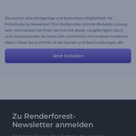
Sie suchen eine einzigartige und besondere Möglichkeit, Ihr
Fotostudio zu bewerben? Ein Werbevideo könnte die beste Lösung
sein. Vermarkten Sie Ihren Service mit dieser vorgefertigten Story
und verschwenden Sie keine Zeit und Mühen mit anderen kreativen
Ideen. Diese Story enthält all die Szenen und Beschreibungen, die
Sie für die Erstellung Ihres Werbevideos brauchen könnten. Die
Szenen sind anpassbar und Sie können Sie gerne verändern, um Ihr
Jetzt Erstellen
gewünschtes Ergebnis zu erreichen.
Zu Renderforest-
Newsletter anmelden