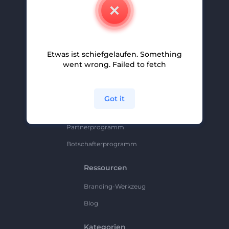
Kontakt
Karriere
Hilfe Und Support
Etwas ist schiefgelaufen. Something
Partnerprogramm
went wrong. Failed to fetch
Datenschutzrichtlinie
Bedingungen Und Konditionen
Got it
Sitemap
Partnerprogramm
Botschafterprogramm
Ressourcen
Branding-Werkzeug
Blog
Kategorien