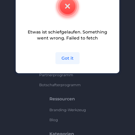
Kontakt
Karriere
Hilfe Und Support
Etwas ist schiefgelaufen. Something
Partnerprogramm
went wrong. Failed to fetch
Datenschutzrichtlinie
Bedingungen Und Konditionen
Got it
Sitemap
Partnerprogramm
Botschafterprogramm
Ressourcen
Branding-Werkzeug
Blog
Kategorien