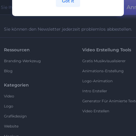
Got it
An
Sie können den Newsletter jederzeit problemlos abbestellen.
Ressourcen
Video Erstellung Tools
Branding-Werkzeug
Gratis Musikvisualisierer
Blog
Animations-Erstellung
Logo-Animation
Kategorien
Intro Ersteller
Video
Generator Für Animierte Text
Logo
Video Erstellen
Grafikdesign
Website