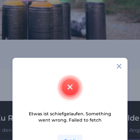
Etwas ist schiefgelaufen. Something
u Renderforest-Newsletter anmeld
went wrong. Failed to fetch
u den Ersten, die unsere neuesten Nachrichten und Ang