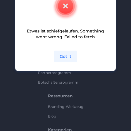
Kontakt
Karriere
Hilfe Und Support
Etwas ist schiefgelaufen. Something
Partnerprogramm
went wrong. Failed to fetch
Datenschutzrichtlinie
Bedingungen Und Konditionen
Got it
Sitemap
Partnerprogramm
Botschafterprogramm
Ressourcen
Branding-Werkzeug
Blog
Kategorien