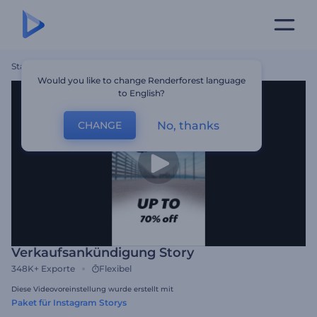
Startseite
Vorlagen
Verkaufsankündigung Story
Would you like to change Renderforest language
to English?
No, thanks
CHANGE
Verkaufsankündigung Story
348K+
Exporte
Flexibel
Diese Videovoreinstellung wurde erstellt mit
Paket für Instagram Storys