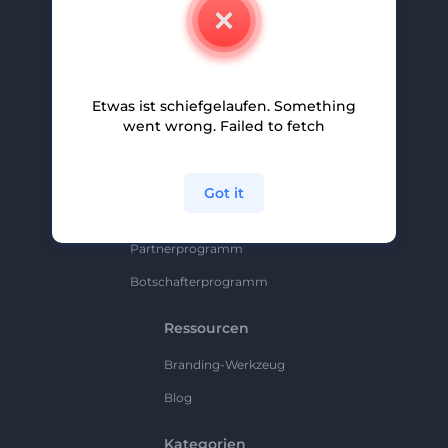
Kontakt
Karriere
Hilfe Und Support
Etwas ist schiefgelaufen. Something
Partnerprogramm
went wrong. Failed to fetch
Datenschutzrichtlinie
Bedingungen Und Konditionen
Got it
Sitemap
Partnerprogramm
Botschafterprogramm
Ressourcen
Branding-Werkzeug
Blog
Kategorien