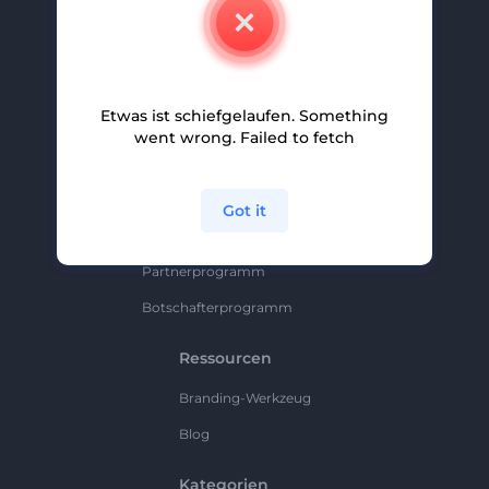
Kontakt
Karriere
Hilfe Und Support
Etwas ist schiefgelaufen. Something
Partnerprogramm
went wrong. Failed to fetch
Datenschutzrichtlinie
Bedingungen Und Konditionen
Got it
Sitemap
Partnerprogramm
Botschafterprogramm
Ressourcen
Branding-Werkzeug
Blog
Kategorien