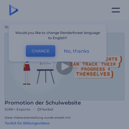
Startseite
Vorlagen
Promotion Der Schulwebsite
Would you like to change Renderforest language
to English?
No, thanks
CHANGE
Promotion der Schulwebsite
509K+
Exporte
Flexibel
Diese Videovoreinstellung wurde erstellt mit
Toolkit für Bildungsvideos