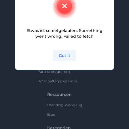
Kontakt
Karriere
Hilfe Und Support
Etwas ist schiefgelaufen. Something
Partnerprogramm
went wrong. Failed to fetch
Datenschutzrichtlinie
Bedingungen Und Konditionen
Got it
Sitemap
Partnerprogramm
Botschafterprogramm
Ressourcen
Branding-Werkzeug
Blog
Kategorien