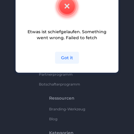
Kontakt
Karriere
Hilfe Und Support
Etwas ist schiefgelaufen. Something
Partnerprogramm
went wrong. Failed to fetch
Datenschutzrichtlinie
Bedingungen Und Konditionen
Got it
Sitemap
Partnerprogramm
Botschafterprogramm
Ressourcen
Branding-Werkzeug
Blog
Kategorien