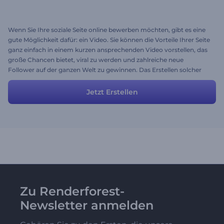
Wenn Sie Ihre soziale Seite online bewerben möchten, gibt es eine
gute Möglichkeit dafür: ein Video. Sie können die Vorteile Ihrer Seite
ganz einfach in einem kurzen ansprechenden Video vorstellen, das
große Chancen bietet, viral zu werden und zahlreiche neue
Follower auf der ganzen Welt zu gewinnen. Das Erstellen solcher
Videos ist mehr als einfach. Verwenden Sie diese vorgefertigte
Story, um Ihre eigene zu erstellen, indem Sie die Szenen anpassen,
Jetzt Erstellen
Stile und Farben auswählen, Ihre Musik hochladen und auf
Vorschau klicken.
Zu Renderforest-
Newsletter anmelden