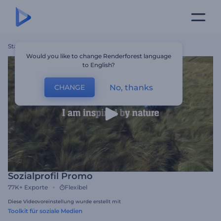
Startseite
Vorlagen
Sozialprofil Promo
Would you like to change Renderforest language
to English?
No, thanks
CHANGE
Sozialprofil Promo
77K+
Exporte
Flexibel
Diese Videovoreinstellung wurde erstellt mit
Toolkit für soziale Medien