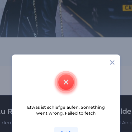
Etwas ist schiefgelaufen. Something
u Renderforest-Newsletter anmeld
went wrong. Failed to fetch
u den Ersten, die unsere neuesten Nachrichten und Ang