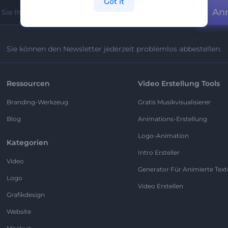
Got it
An
Sie können den Newsletter jederzeit problemlos abbestellen.
Ressourcen
Video Erstellung Tools
Branding-Werkzeug
Gratis Musikvisualisierer
Blog
Animations-Erstellung
Logo-Animation
Kategorien
Intro Ersteller
Video
Generator Für Animierte Text
Logo
Video Erstellen
Grafikdesign
Website