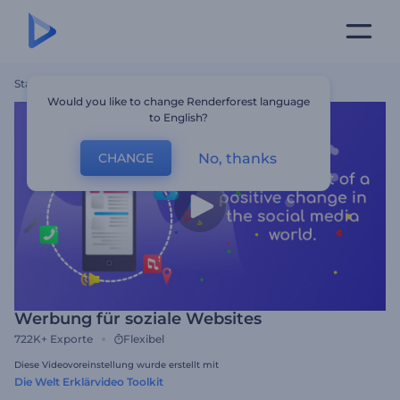
Startseite
Vorlagen
Werbung Für Soziale Websites
Would you like to change Renderforest language
to English?
No, thanks
CHANGE
Werbung für soziale Websites
722K+
Exporte
Flexibel
Diese Videovoreinstellung wurde erstellt mit
Die Welt Erklärvideo Toolkit