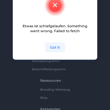
Kontakt
Karriere
Hilfe Und Support
Etwas ist schiefgelaufen. Something
Partnerprogramm
went wrong. Failed to fetch
Datenschutzrichtlinie
Bedingungen Und Konditionen
Got it
Sitemap
Partnerprogramm
Botschafterprogramm
Ressourcen
Branding-Werkzeug
Blog
Kategorien