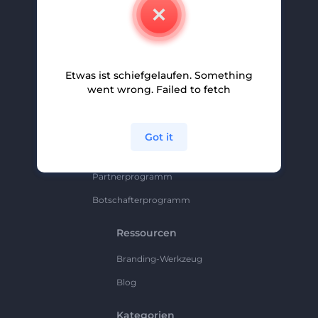
Kontakt
Karriere
Hilfe Und Support
Etwas ist schiefgelaufen. Something
Partnerprogramm
went wrong. Failed to fetch
Datenschutzrichtlinie
Bedingungen Und Konditionen
Got it
Sitemap
Partnerprogramm
Botschafterprogramm
Ressourcen
Branding-Werkzeug
Blog
Kategorien