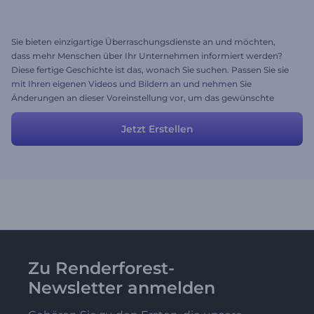
Sie bieten einzigartige Überraschungsdienste an und möchten,
dass mehr Menschen über Ihr Unternehmen informiert werden?
Diese fertige Geschichte ist das, wonach Sie suchen. Passen Sie sie
mit Ihren eigenen Videos und Bildern an und nehmen Sie
Änderungen an dieser Voreinstellung vor, um das gewünschte
Ergebnis zu erzielen. Sie können Szenen hinzufügen oder löschen,
Texte und Farben anpassen und die Übergangsstile auswählen.
Jetzt Erstellen
Nutzen Sie diese spannende Geschichte jetzt und gewinnen Sie
immer mehr Kunden.
Zu Renderforest-
Newsletter anmelden