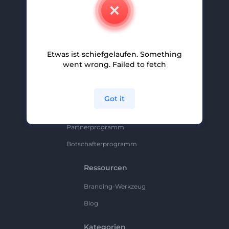
Kontakt
Karriere
Hilfe Und Support
Etwas ist schiefgelaufen. Something
Partnerprogramm
went wrong. Failed to fetch
Datenschutzrichtlinie
Bedingungen Und Konditionen
Got it
Sitemap
Partnerprogramm
Botschafterprogramm
Ressourcen
Branding-Werkzeug
Blog
Kategorien