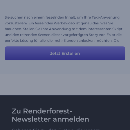
Sie suchen nach einem fesselnden Inhalt, um Ihre Taxi-Anwenung
vorzustellen? Ein fesselndes Werbevideo ist genau das, was Sie
brauchen. Stellen Sie Ihre Anwendung mit dem interessanten Skript
und den reizenden Szenen dieser vorgefertigten Story vor. Es ist die
perfekte Lösung für alle, die mehr Kunden anlocken möchten. Die
Szenen sind anpassbar und Sie können Sie gerne verändern, um Ihr
gewünschtes Ergebnis zu erreichen.
Jetzt Erstellen
Zu Renderforest-
Newsletter anmelden