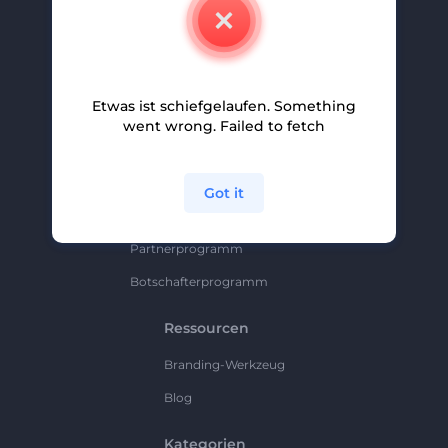
Kontakt
Karriere
Hilfe Und Support
Etwas ist schiefgelaufen. Something
Partnerprogramm
went wrong. Failed to fetch
Datenschutzrichtlinie
Bedingungen Und Konditionen
Got it
Sitemap
Partnerprogramm
Botschafterprogramm
Ressourcen
Branding-Werkzeug
Blog
Kategorien