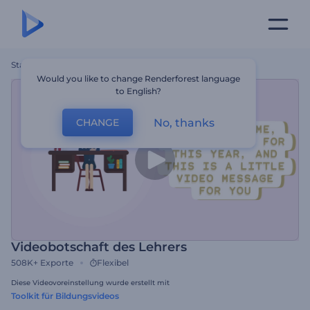
Startseite
Vorlagen
Videobotschaft Des Lehrers
Would you like to change Renderforest language
to English?
No, thanks
CHANGE
Videobotschaft des Lehrers
508K+
Exporte
Flexibel
Diese Videovoreinstellung wurde erstellt mit
Toolkit für Bildungsvideos