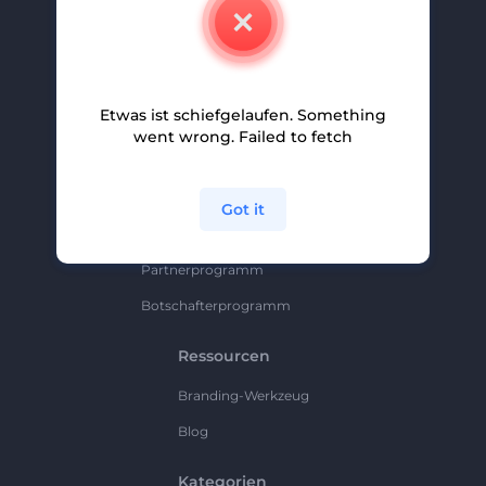
Kontakt
Karriere
Hilfe Und Support
Etwas ist schiefgelaufen. Something
Partnerprogramm
went wrong. Failed to fetch
Datenschutzrichtlinie
Bedingungen Und Konditionen
Got it
Sitemap
Partnerprogramm
Botschafterprogramm
Ressourcen
Branding-Werkzeug
Blog
Kategorien