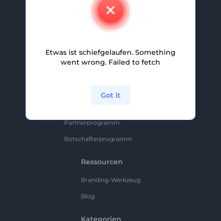
Kontakt
Karriere
Hilfe Und Support
Etwas ist schiefgelaufen. Something
Partnerprogramm
went wrong. Failed to fetch
Datenschutzrichtlinie
Bedingungen Und Konditionen
Got it
Sitemap
Partnerprogramm
Botschafterprogramm
Ressourcen
Branding-Werkzeug
Blog
Kategorien