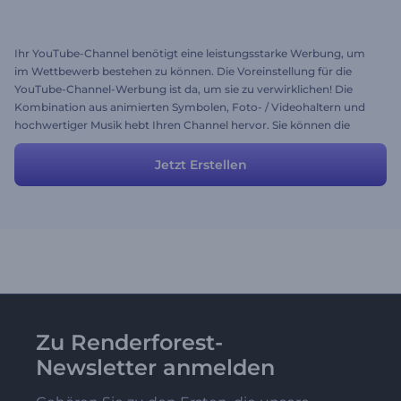
Ihr YouTube-Channel benötigt eine leistungsstarke Werbung, um
im Wettbewerb bestehen zu können. Die Voreinstellung für die
YouTube-Channel-Werbung ist da, um sie zu verwirklichen! Die
Kombination aus animierten Symbolen, Foto- / Videohaltern und
hochwertiger Musik hebt Ihren Channel hervor. Sie können die
Struktur dieser Voreinstellung bearbeiten oder neue Szenen
hinzufügen. Erstellen Sie Ihr Video, laden Sie es herunter und
Jetzt Erstellen
erhöhen Sie die Anzahl Ihrer Abonnenten!
Zu Renderforest-
Newsletter anmelden