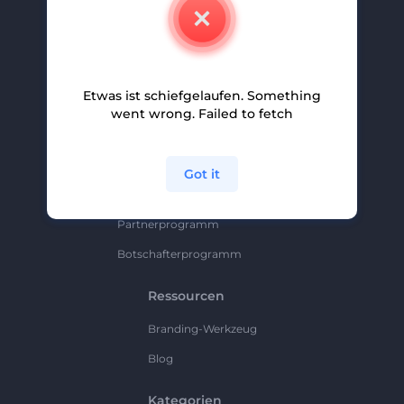
Kontakt
Karriere
Hilfe Und Support
Etwas ist schiefgelaufen. Something
Partnerprogramm
went wrong. Failed to fetch
Datenschutzrichtlinie
Bedingungen Und Konditionen
Got it
Sitemap
Partnerprogramm
Botschafterprogramm
Ressourcen
Branding-Werkzeug
Blog
Kategorien