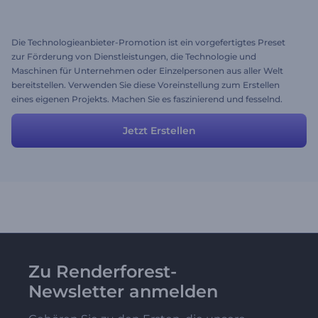
Die Technologieanbieter-Promotion ist ein vorgefertigtes Preset
zur Förderung von Dienstleistungen, die Technologie und
Maschinen für Unternehmen oder Einzelpersonen aus aller Welt
bereitstellen. Verwenden Sie diese Voreinstellung zum Erstellen
eines eigenen Projekts. Machen Sie es faszinierend und fesselnd.
Verpassen Sie nicht Ihre Chance, Teil der Spitzentechnologie und
der Weltwirtschaft zu werden. Laden Sie einfach Ihre Bilder hoch,
Jetzt Erstellen
ändern Sie den Text, fügen Sie Musik hinzu und profitieren Sie von
den Vorteilen Ihres erfolgreichen Projekts. Kostenlos mit
Renderforest ausprobieren!
Zu Renderforest-
Newsletter anmelden