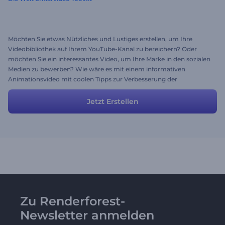
Möchten Sie etwas Nützliches und Lustiges erstellen, um Ihre
Videobibliothek auf Ihrem YouTube-Kanal zu bereichern? Oder
möchten Sie ein interessantes Video, um Ihre Marke in den sozialen
Medien zu bewerben? Wie wäre es mit einem informativen
Animationsvideo mit coolen Tipps zur Verbesserung der
Lebensqualität? Verwenden Sie dieses fertige Preset, um Ihre
eigene Geschichte zu erstellen. Sie können jederzeit Änderungen
Jetzt Erstellen
vornehmen, um das gewünschte Ergebnis zu erhalten.
Zu Renderforest-
Newsletter anmelden