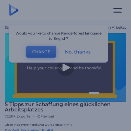
Startseite
Vorlagen
5 Tipps Zur Schaffung Eines Glücklichen Arbeitspla
Would you like to change Renderforest language
to English?
No, thanks
CHANGE
5 Tipps zur Schaffung eines glücklichen
Arbeitsplatzes
722K+
Exporte
Flexibel
Diese Videovoreinstellung wurde erstellt mit
Die Welt Erklärvideo Toolkit