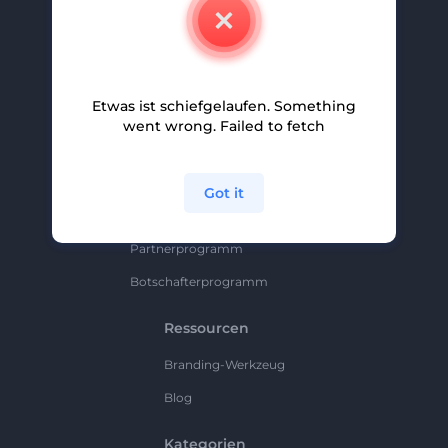
Kontakt
Karriere
Hilfe Und Support
Etwas ist schiefgelaufen. Something
Partnerprogramm
went wrong. Failed to fetch
Datenschutzrichtlinie
Bedingungen Und Konditionen
Got it
Sitemap
Partnerprogramm
Botschafterprogramm
Ressourcen
Branding-Werkzeug
Blog
Kategorien