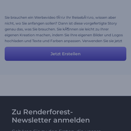
Sie brauchen ein Werbevideo fÃ¼r Ihr ReisebÃ¼ro, wissen aber
nicht, wo Sie anfangen sollen? Dann ist diese vorgefertigte Story
genau das, was Sie brauchen. Sie kÃ¶nnen sie leicht zu Ihrer
eigenen Kreation machen, indem Sie Ihre eigenen Bilder und Logos
hochladen und Texte und Farben anpassen. Verwenden Sie sie jetzt
und locken Sie Ihre Kunden mit den bunten Szenen und den
charmanten Charakteren an.
Jetzt Erstellen
Zu Renderforest-
Newsletter anmelden