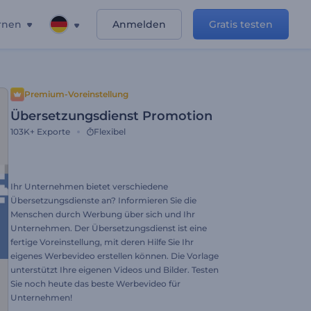
rnen
Anmelden
Gratis testen
Premium-Voreinstellung
Übersetzungsdienst Promotion
103K+
Exporte
Flexibel
Ihr Unternehmen bietet verschiedene
Übersetzungsdienste an? Informieren Sie die
Menschen durch Werbung über sich und Ihr
Unternehmen. Der Übersetzungsdienst ist eine
fertige Voreinstellung, mit deren Hilfe Sie Ihr
eigenes Werbevideo erstellen können. Die Vorlage
unterstützt Ihre eigenen Videos und Bilder. Testen
Sie noch heute das beste Werbevideo für
Unternehmen!