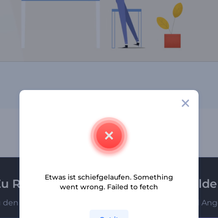
Etwas ist schiefgelaufen. Something
u Renderforest-Newsletter anmeld
went wrong. Failed to fetch
u den Ersten, die unsere neuesten Nachrichten und Ang