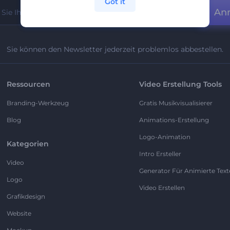
Got it
An
Sie können den Newsletter jederzeit problemlos abbestellen.
Ressourcen
Video Erstellung Tools
Branding-Werkzeug
Gratis Musikvisualisierer
Blog
Animations-Erstellung
Logo-Animation
Kategorien
Intro Ersteller
Video
Generator Für Animierte Text
Logo
Video Erstellen
Grafikdesign
Website