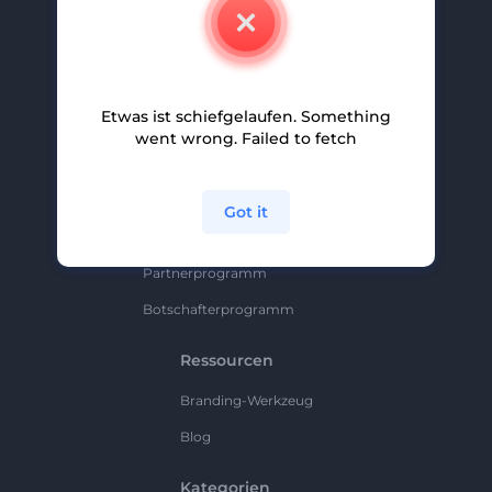
Kontakt
Karriere
Hilfe Und Support
Etwas ist schiefgelaufen. Something
Partnerprogramm
went wrong. Failed to fetch
Datenschutzrichtlinie
Bedingungen Und Konditionen
Got it
Sitemap
Partnerprogramm
Botschafterprogramm
Ressourcen
Branding-Werkzeug
Blog
Kategorien