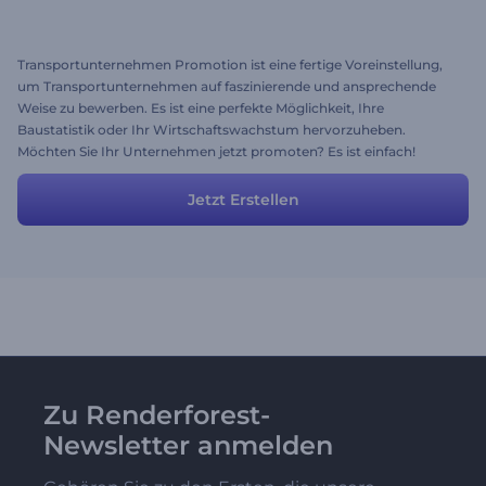
Transportunternehmen Promotion ist eine fertige Voreinstellung,
um Transportunternehmen auf faszinierende und ansprechende
Weise zu bewerben. Es ist eine perfekte Möglichkeit, Ihre
Baustatistik oder Ihr Wirtschaftswachstum hervorzuheben.
Möchten Sie Ihr Unternehmen jetzt promoten? Es ist einfach!
Laden Sie einfach Ihre Bilder hoch, ändern Sie den Text, fügen Sie
Musik hinzu und profitieren Sie von den Vorteilen Ihres
Jetzt Erstellen
erfolgreichen Projekts. Kostenlos mit Renderforest ausprobieren!
Zu Renderforest-
Newsletter anmelden