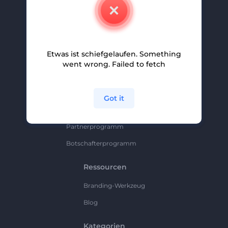
Kontakt
Karriere
Hilfe Und Support
Etwas ist schiefgelaufen. Something
Partnerprogramm
went wrong. Failed to fetch
Datenschutzrichtlinie
Bedingungen Und Konditionen
Got it
Sitemap
Partnerprogramm
Botschafterprogramm
Ressourcen
Branding-Werkzeug
Blog
Kategorien