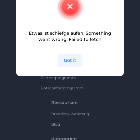
Kontakt
Karriere
Hilfe Und Support
Etwas ist schiefgelaufen. Something
Partnerprogramm
went wrong. Failed to fetch
Datenschutzrichtlinie
Bedingungen Und Konditionen
Got it
Sitemap
Partnerprogramm
Botschafterprogramm
Ressourcen
Branding-Werkzeug
Blog
Kategorien