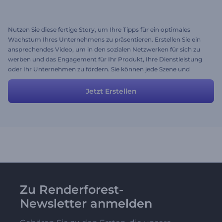
Nutzen Sie diese fertige Story, um Ihre Tipps für ein optimales
Wachstum Ihres Unternehmens zu präsentieren. Erstellen Sie ein
ansprechendes Video, um in den sozialen Netzwerken für sich zu
werben und das Engagement für Ihr Produkt, Ihre Dienstleistung
oder Ihr Unternehmen zu fördern. Sie können jede Szene und
Beschreibung, Musik, Farbe oder sogar den Stil dieses Presets nach
Ihren Wünschen und Vorstellungen ändern. Sparen Sie Zeit und
Jetzt Erstellen
genießen Sie den Prozess.
Zu Renderforest-
Newsletter anmelden