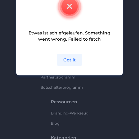
Kontakt
Karriere
Hilfe Und Support
Etwas ist schiefgelaufen. Something
Partnerprogramm
went wrong. Failed to fetch
Datenschutzrichtlinie
Bedingungen Und Konditionen
Got it
Sitemap
Partnerprogramm
Botschafterprogramm
Ressourcen
Branding-Werkzeug
Blog
Kategorien