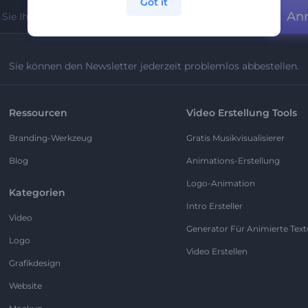
Got it
An
Sie können den Newsletter jederzeit problemlos abbestellen.
Ressourcen
Video Erstellung Tools
Branding-Werkzeug
Gratis Musikvisualisierer
Blog
Animations-Erstellung
Logo-Animation
Kategorien
Intro Ersteller
Video
Generator Für Animierte Text
Logo
Video Erstellen
Grafikdesign
Website