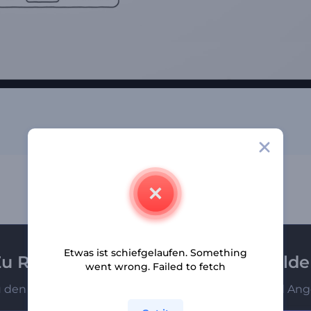
Etwas ist schiefgelaufen. Something
u Renderforest-Newsletter anmeld
went wrong. Failed to fetch
u den Ersten, die unsere neuesten Nachrichten und Ang