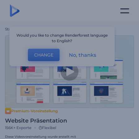
Startseite
Vorlagen
Website Präsentation
Would you like to change Renderforest language
to English?
No, thanks
CHANGE
Premium-Voreinstellung
Website Präsentation
156K+
Exporte
Flexibel
Diese Videovoreinstellung wurde erstellt mit